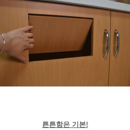
튼튼함은 기본!