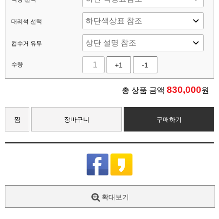
대리석 선택
컵수거 유무
수량
+1
-1
830,000
총 상품 금액
원
찜
장바구니
구매하기
확대보기