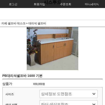
시스투드
로그인
회원가입
주문조회
마이페이지
카페 셀프바 데스크
>
대리석 셀프바
PB대리석셀프바 1600 기본
상품가
830,000원
사이즈
색상 선택