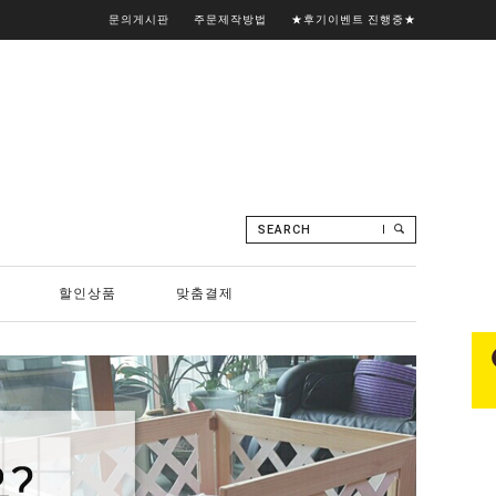
문의게시판
주문제작방법
★후기이벤트 진행중★
SEARCH
할인상품
맞춤결제