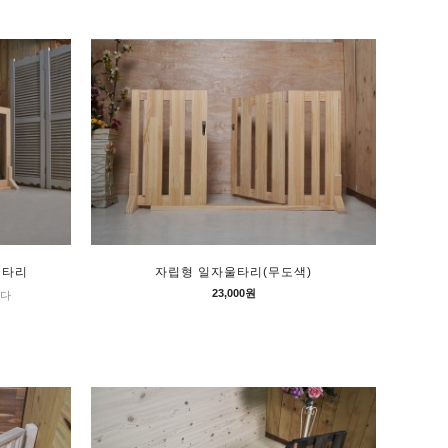
울타리
자립형 일자울타리(무도색)
23,000원
니다