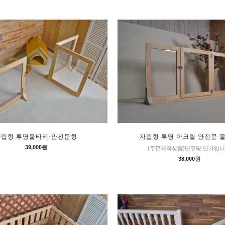
자립형 투명울타리-안전문형
자립형 투명 아크릴 안전문 
39,000원
(주문제작상품)단위당 단가입
38,000원