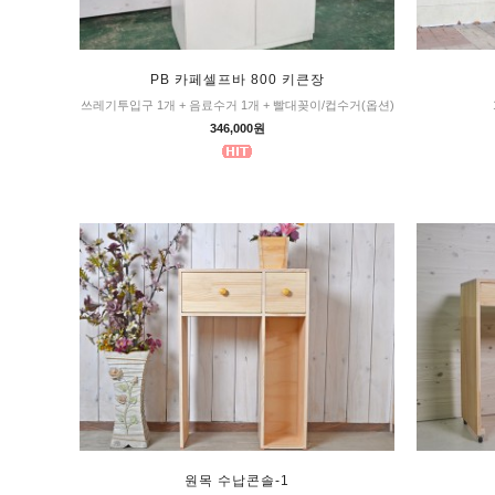
PB 카페셀프바 800 키큰장
쓰레기투입구 1개 + 음료수거 1개 + 빨대꽂이/컵수거(옵션)
346,000원
원목 수납콘솔-1