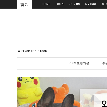
(
0
)
HOME
LOGIN
JOIN US
MY PAGE
OR
FAVORITE SISTOOD
CNC 모형가공
주