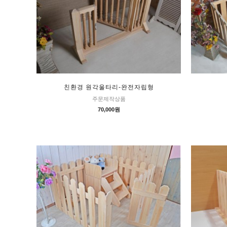
친환경 원각울타리-완전자립형
주문제작상품
70,000원