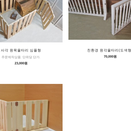
사각 원목울타리 심플형
친환경 원각울타리(도색형
70,000원
주문제작상품. 단위당 단가.
23,000원