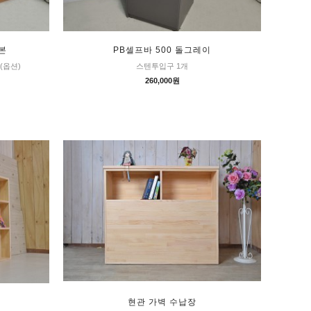
본
PB셀프바 500 돌그레이
(옵션)
스텐투입구 1개
260,000원
현관 가벽 수납장