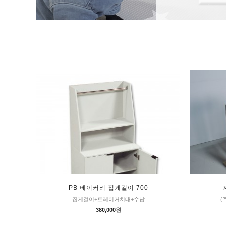
PB 베이커리 집게걸이 700
집게걸이+트레이거치대+수납
(
380,000원