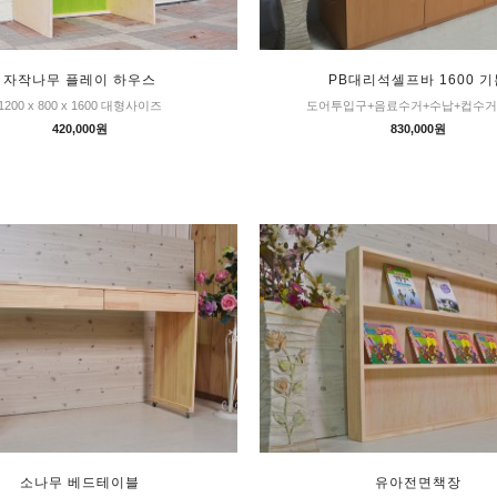
자작나무 플레이 하우스
PB대리석셀프바 1600 기
1200 x 800 x 1600 대형사이즈
도어투입구+음료수거+수납+컵수거
420,000원
830,000원
소나무 베드테이블
유아전면책장