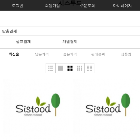
시스투드
로그인
회원가입
주문조회
마이페이지
맞춤결제
셀프결제
개별결제
최신순
낮은가격
높은가격
판매순위
상품명