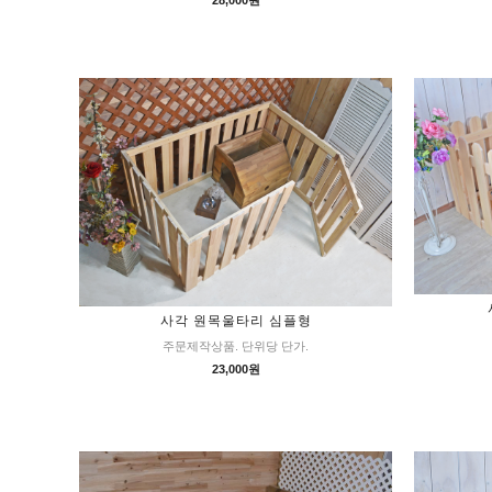
사각 원목울타리 심플형
주문제작상품. 단위당 단가.
23,000원