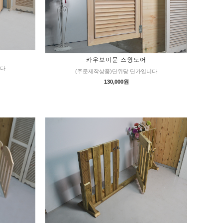
카우보이문 스윙도어
니다
(주문제작상품)단위당 단가입니다
130,000원