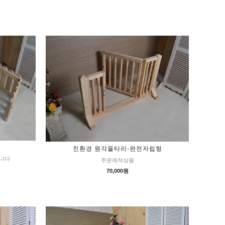
친환경 원각울타리-완전자립형
입니다
주문제작상품
70,000원