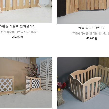
자립형 라운드 일자울타리
심플 접이식 안전문
주문제작상품)단위당 단가입니다
(주문제작상품)단위당 단가입
28,000원
43,000원