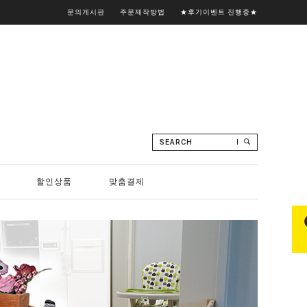
문의게시판
주문제작방법
★후기이벤트 진행중★
SEARCH
할인상품
맞춤결제