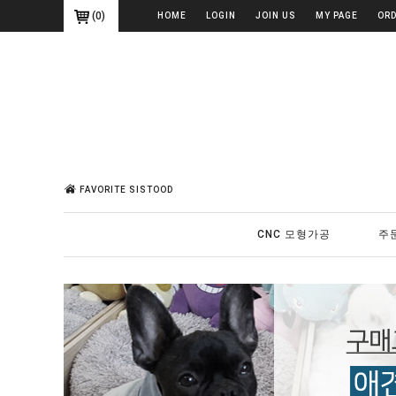
(
0
)
HOME
LOGIN
JOIN US
MY PAGE
OR
FAVORITE SISTOOD
CNC 모형가공
주