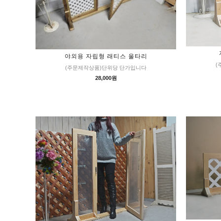
야외용 자립형 래티스 울타리
(
(주문제작상품)단위당 단가입니다
28,000원