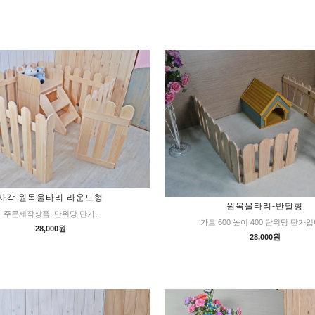
사각 원목울타리 라운드형
원목울타리-반달형
주문제작상품. 단위당 단가.
가로 600 높이 400 단위당 단가
28,000원
28,000원