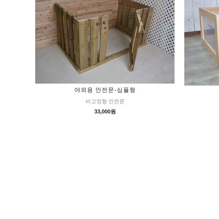
야외용 안전문-심플형
비고정형 안전문
33,000원