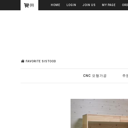
(
0
)
HOME
LOGIN
JOIN US
MY PAGE
OR
FAVORITE SISTOOD
CNC 모형가공
주