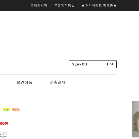
문의게시판
주문제작방법
★후기이벤트 진행중★
SEARCH
할인상품
맞춤결제
블
000
원