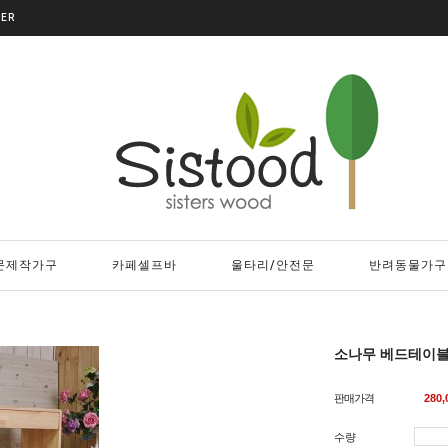
DER
문제작가구
카페셀프바
울타리/안전문
반려동물가구
소나무 베드테이
판매가격
280,
수량