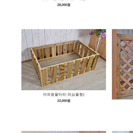
28,000원
야외용울타리-3(심플형)
23,000원