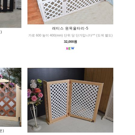
래티스 원목울타리-5
)
가로 600 높이 400(mm) 단위 당 단가입니다^^ (도색 별도)
32,000원
운)