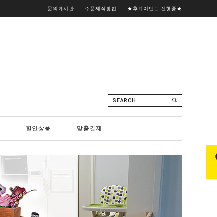
문의게시판
주문제작방법
★후기이벤트 진행중★
SEARCH
할인상품
맞춤결제