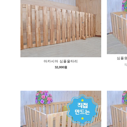
심플원
아카시아 심플울타리
직
32,000원