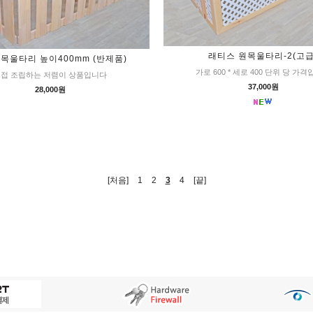
래티스 원목울타리-2(고급
목울타리 높이400mm (반제품)
가로 600 * 세로 400 단위 당 가
접 조립하는 저렴이 상품입니다
37,000원
28,000원
[처음]
1
2
3
4
[끝]