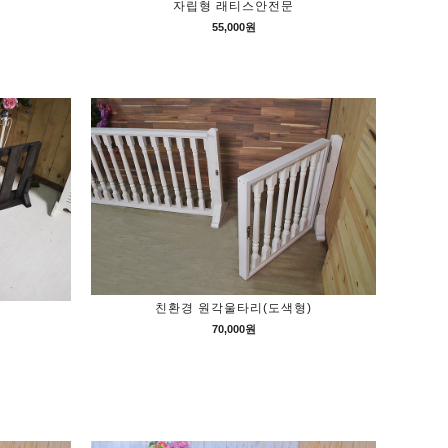
자립형 래티스안전문
55,000원
친환경 원각울타리(도색형)
70,000원