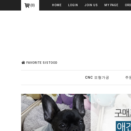
(
0
)
HOME
LOGIN
JOIN US
MY PAGE
OR
FAVORITE SISTOOD
CNC 모형가공
주