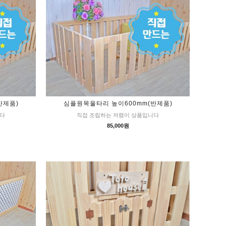
반제품)
심플원목울타리 높이600mm(반제품)
니다
직접 조립하는 저렴이 상품입니다
85,000원