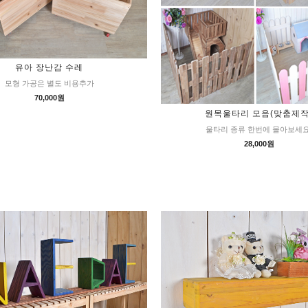
유아 장난감 수레
모형 가공은 별도 비용추가
70,000원
원목울타리 모음(맞춤제작
울타리 종류 한번에 몰아보세요
28,000원