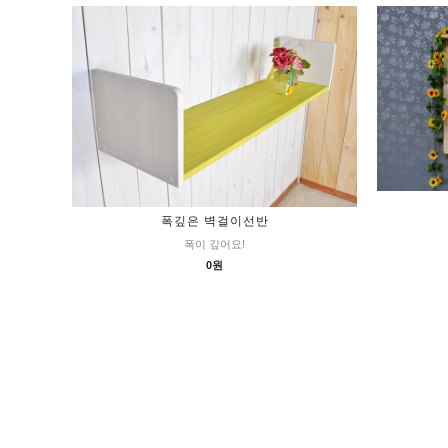
폭깊은 벽걸이선반
폭이 깊어요!
0원