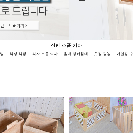
선반 소품 기타
주방
책상 책장
의자 스툴 쇼파
침대 벙커침대
옷장 장농
거실장 