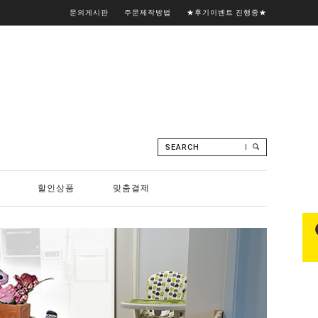
문의게시판
주문제작방법
★후기이벤트 진행중★
SEARCH
할인상품
맞춤결제