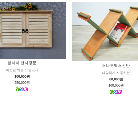
갤러리 전시창문
소나무엑스선반
허전한 벽을 느낌있게
다양하게 사용하는
100,000원
80,000원
250,000원
100,000원