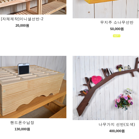
[자체제작]이니셜선반-2
무지주 소나무선반
20,000원
50,000원
핸드폰수납장
나무가지 선반(도색)
130,000원
400,000원