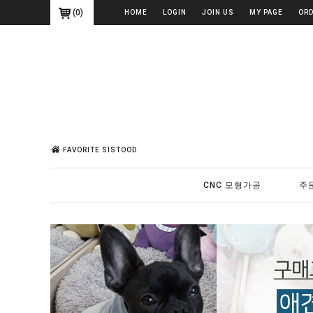
(
0
)
HOME
LOGIN
JOIN US
MY PAGE
OR
FAVORITE SISTOOD
CNC 모형가공
주