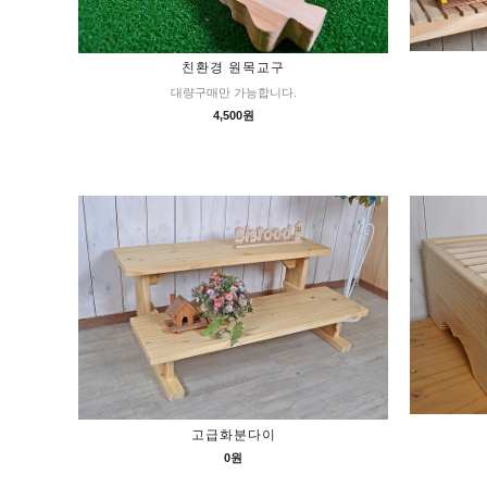
친환경 원목교구
대량구매만 가능합니다.
4,500원
고급화분다이
0원