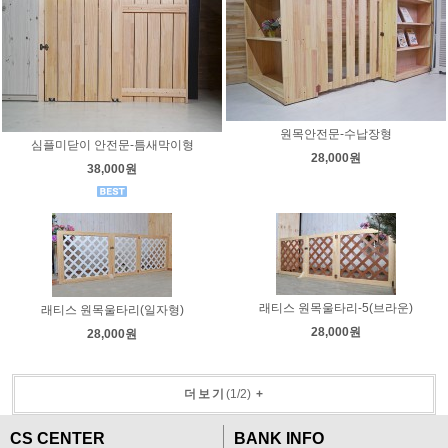
원목안전문-수납장형
심플미닫이 안전문-틈새막이형
28,000원
38,000원
래티스 원목울타리-5(브라운)
래티스 원목울타리(일자형)
28,000원
28,000원
더보기
(
1
/
2
)
+
CS CENTER
BANK INFO