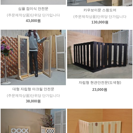
심플 접이식 안전문
카우보이문 스윙도어
(주문제작상품)단위당 단가입니다
(주문제작상품)단위당 단가입니다
43,000원
130,000원
자립형 현관안전문(도색형)
대형 자립형 아크릴 안전문
23,000원
(주문제작상품)단위당 단가입니다
38,000원