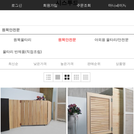
시스투드
로그인
회원가입
주문조회
마이페이지
원목안전문
원목울타리
원목안전문
야외용 울타리/안전문
울타리 반제품(직접조립)
최신순
낮은가격
높은가격
판매순위
상품명