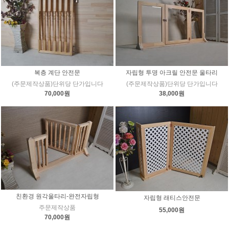
복층 계단 안전문
자립형 투명 아크릴 안전문 울타리
(주문제작상품)단위당 단가입니다
(주문제작상품)단위당 단가입니다
70,000원
38,000원
친환경 원각울타리-완전자립형
자립형 래티스안전문
주문제작상품
55,000원
70,000원