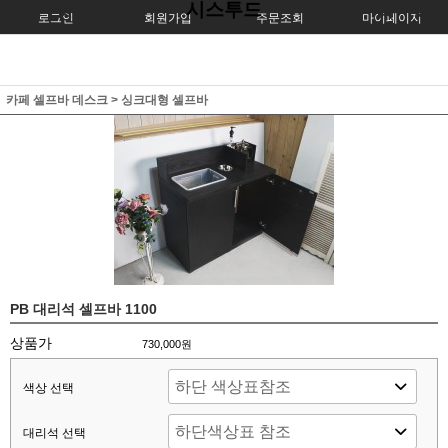
시스투드
로그인
회원가입
주문조회
마이페이지
카페 셀프바 데스크
>
싱크대형 셀프바
PB 대리석 셀프바 1100
상품가
730,000원
색상 선택
대리석 선택