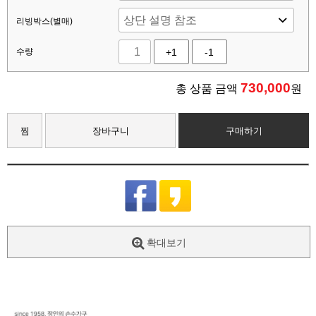
리빙박스(별매)
수량
+1
-1
730,000
총 상품 금액
원
찜
장바구니
구매하기
확대보기