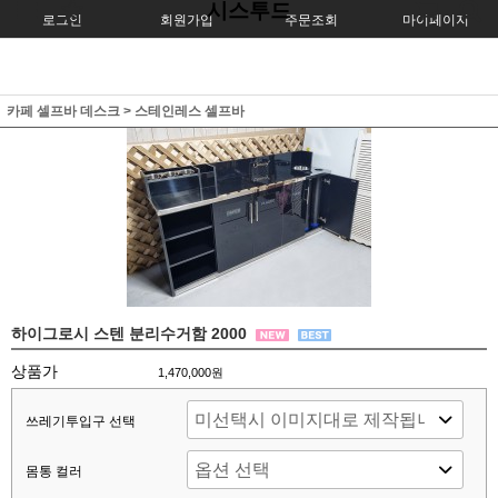
시스투드
로그인
회원가입
주문조회
마이페이지
카페 셀프바 데스크
>
스테인레스 셀프바
하이그로시 스텐 분리수거함 2000
상품가
1,470,000원
쓰레기투입구 선택
몸통 컬러