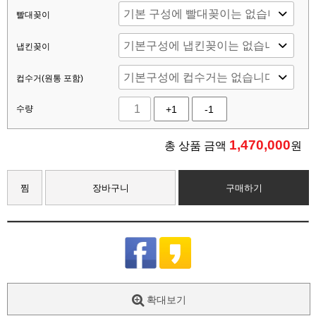
빨대꽂이
냅킨꽂이
컵수거(원통 포함)
수량
+1
-1
1,470,000
총 상품 금액
원
찜
장바구니
구매하기
확대보기