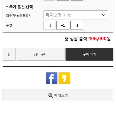
+ 추가 옵션 선택
컵수거(원통포함)
수량
+1
-1
406,000
총 상품 금액
원
찜
장바구니
구매하기
확대보기