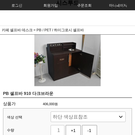
시스투드
로그인
회원가입
주문조회
마이페이지
카페 셀프바 데스크
>
PB / PET / 하이그로시 셀프바
PB 셀프바 910 다크브라운
상품가
406,000원
색상 선택
수량
+1
-1