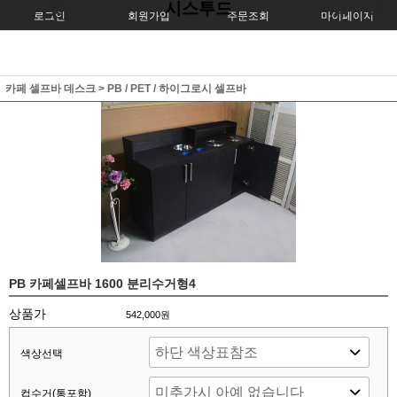
시스투드
로그인
회원가입
주문조회
마이페이지
카페 셀프바 데스크
>
PB / PET / 하이그로시 셀프바
PB 카페셀프바 1600 분리수거형4
상품가
542,000원
색상선택
컵수거(통포함)