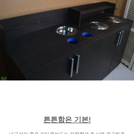
튼튼함은 기본!