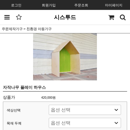
로그인
회원가입
주문조회
마이페이지
시스투드
주문제작가구
>
친환경 아동가구
자작나무 플레이 하우스
상품가
420,000원
색상선택
목재 두께