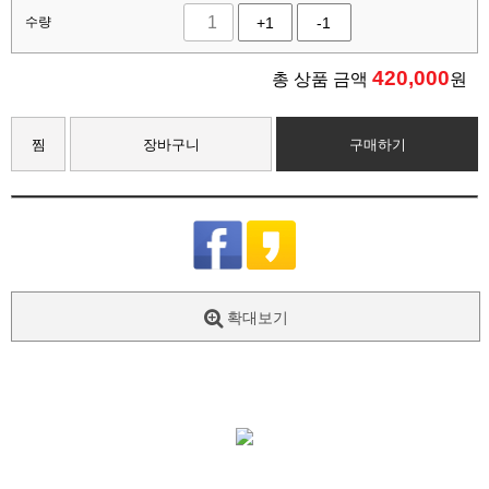
수량
+1
-1
420,000
총 상품 금액
원
찜
장바구니
구매하기
확대보기