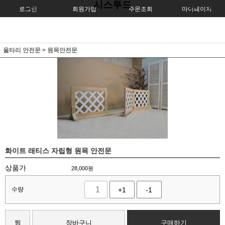
시스투드
로그인
회원가입
주문조회
마이페이지
울타리 안전문
>
원목안전문
화이트 래티스 자립형 원목 안전문
상품가
28,000
원
수량
+1
-1
찜
장바구니
구매하기