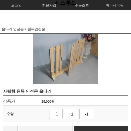
시스투드
로그인
회원가입
주문조회
마이페이지
울타리 안전문
>
원목안전문
자립형 원목 안전문 울타리
상품가
28,000
원
수량
+1
-1