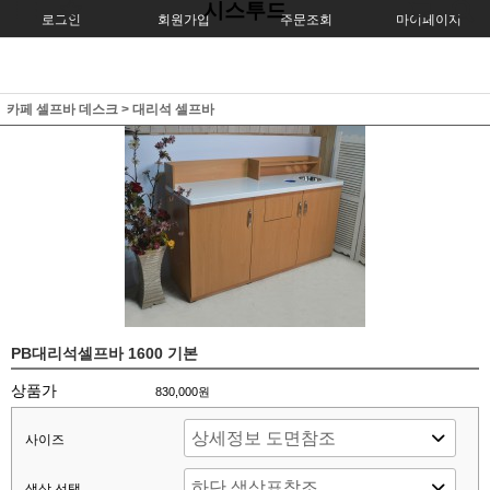
시스투드
로그인
회원가입
주문조회
마이페이지
카페 셀프바 데스크
>
대리석 셀프바
PB대리석셀프바 1600 기본
상품가
830,000원
사이즈
색상 선택