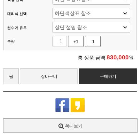
대리석 선택
컵수거 유무
수량
+1
-1
830,000
총 상품 금액
원
찜
장바구니
구매하기
확대보기