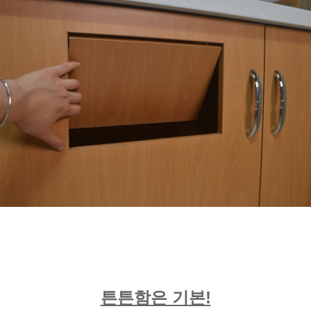
튼튼함은 기본!