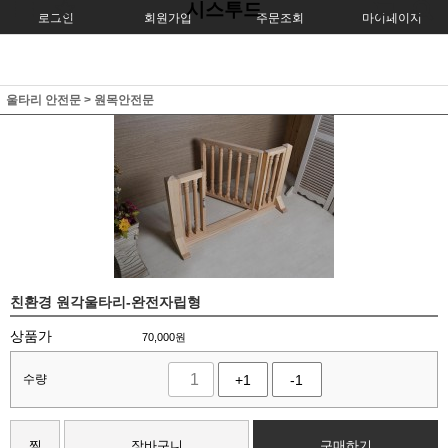
시스투드
로그인
회원가입
주문조회
마이페이지
울타리 안전문
>
원목안전문
친환경 원각울타리-완전자립형
상품가
70,000
원
수량
+1
-1
찜
장바구니
구매하기