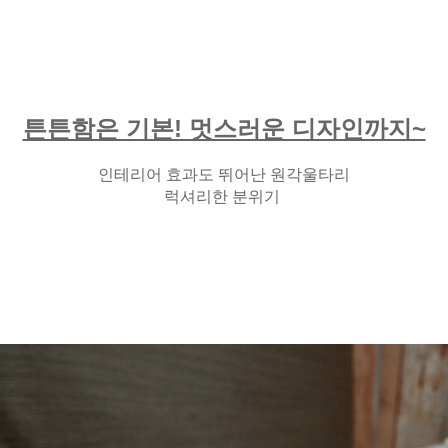
튼튼함은 기본! 멋스러운 디자인까지~
인테리어 효과도 뛰어난 원각울타리
럭셔리한 분위기