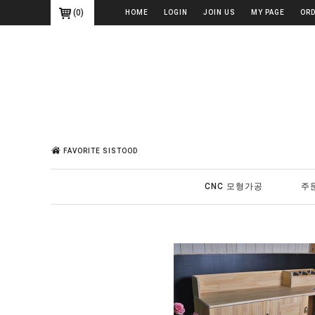
(
0
)
HOME
LOGIN
JOIN US
MY PAGE
OR
FAVORITE SISTOOD
CNC 모형가공
주