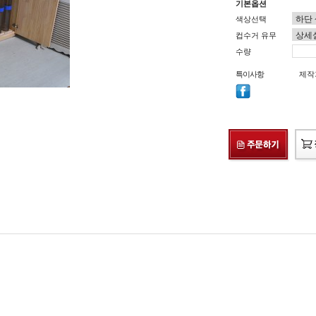
기본옵션
색상선택
컵수거 유무
수량
특이사항
제작