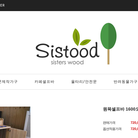
DER
문제작가구
카페셀프바
울타리/안전문
반려동물가구
원목셀프바 160
판매가격
720
옵션적용가격
720,