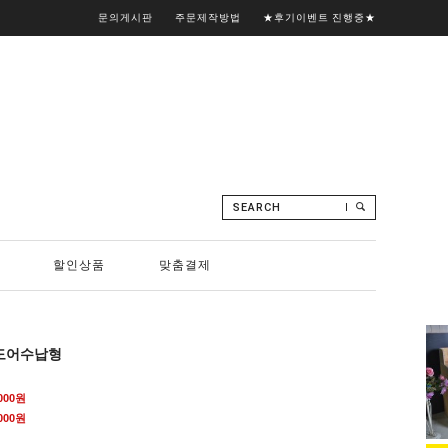
문의게시판
주문제작방법
★후기이벤트 진행중★
SEARCH
할인상품
맞춤결제
0도어수납형
,000원
000
원