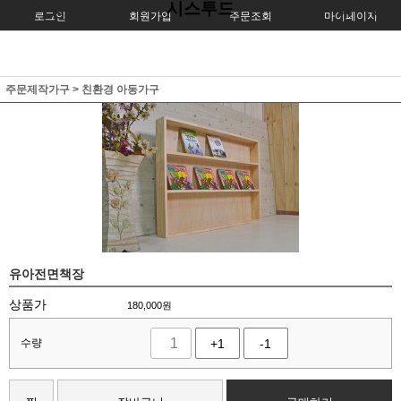
시스투드
로그인
회원가입
주문조회
마이페이지
주문제작가구
>
친환경 아동가구
유아전면책장
상품가
180,000
원
수량
+1
-1