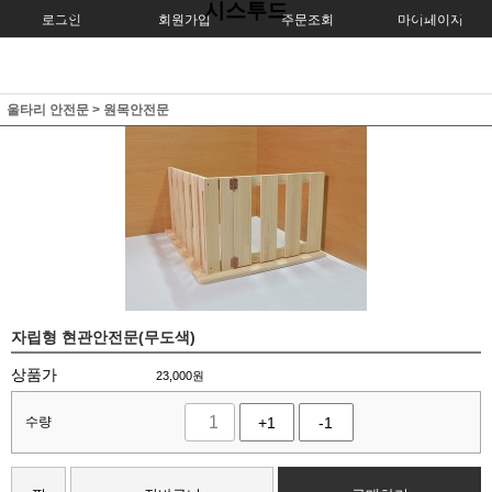
시스투드
로그인
회원가입
주문조회
마이페이지
울타리 안전문
>
원목안전문
자립형 현관안전문(무도색)
상품가
23,000
원
수량
+1
-1