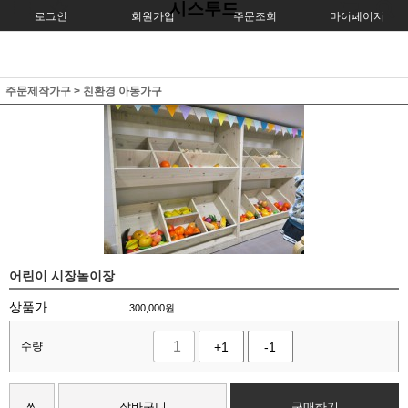
시스투드
로그인
회원가입
주문조회
마이페이지
주문제작가구
>
친환경 아동가구
어린이 시장놀이장
상품가
300,000
원
수량
+1
-1
찜
장바구니
구매하기