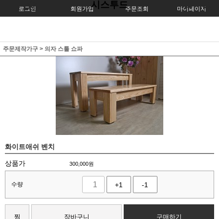
시스투드
로그인
회원가입
주문조회
마이페이지
주문제작가구
>
의자 스툴 쇼파
화이트애쉬 벤치
상품가
300,000
원
수량
+1
-1
찜
장바구니
구매하기