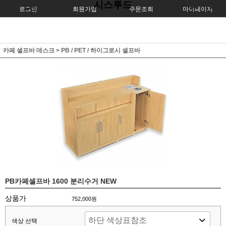
시스투드
로그인
회원가입
주문조회
마이페이지
카페 셀프바 데스크
>
PB / PET / 하이그로시 셀프바
PB카페셀프바 1600 분리수거 NEW
상품가
752,000원
색상 선택