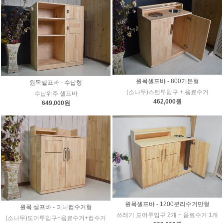
원목셀프바 - 800기본형
원목셀프바 - 수납형
(소나무)스텐투입구 + 음료수거
수납위주 셀프바
462,000원
649,000원
원목셀프바 - 1200분리수거만형
원목 셀프바 - 미니컵수거형
쓰레기 도어투입구 2개 + 음료수거 1개
(소나무)도어투입구+음료수거+컵수거