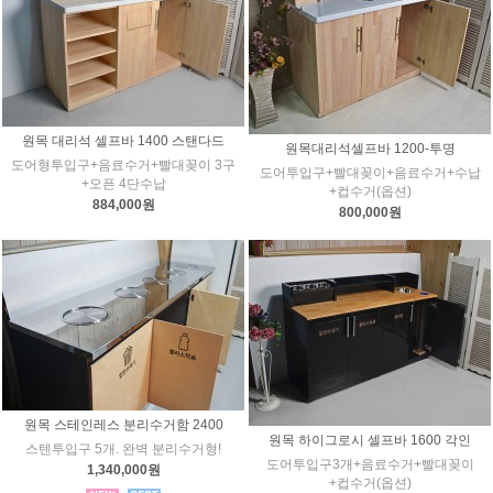
원목 대리석 셀프바 1400 스탠다드
원목대리석셀프바 1200-투명
도어형투입구+음료수거+빨대꽂이 3구
도어투입구+빨대꽂이+음료수거+수납
+오픈 4단수납
+컵수거(옵션)
884,000원
800,000원
원목 스테인레스 분리수거함 2400
원목 하이그로시 셀프바 1600 각인
스텐투입구 5개. 완벽 분리수거형!
도어투입구3개+음료수거+빨대꽂이
1,340,000원
+컵수거(옵션)