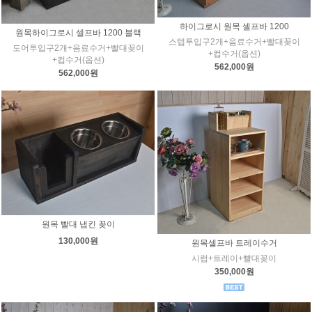
하이그로시 원목 셀프바 1200
원목하이그로시 셀프바 1200 블랙
스텝투입구2개+음료수거+빨대꽂이
도어투입구2개+음료수거+빨대꽂이
+컵수거(옵션)
+컵수거(옵션)
562,000원
562,000원
원목 빨대 냅킨 꽂이
130,000원
원목셀프바 트레이수거
시럽+트레이+빨대꽂이
350,000원