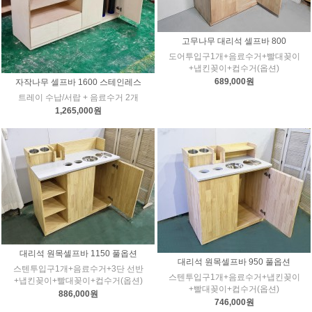
고무나무 대리석 셀프바 800
도어투입구1개+음료수거+빨대꽂이
+냅킨꽂이+컵수거(옵션)
689,000원
자작나무 셀프바 1600 스테인레스
트레이 수납/서랍 + 음료수거 2개
1,265,000원
대리석 원목셀프바 1150 풀옵션
대리석 원목셀프바 950 풀옵션
스텐투입구1개+음료수거+3단 선반
스텐투입구1개+음료수거+냅킨꽂이
+냅킨꽂이+빨대꽂이+컵수거(옵션)
+빨대꽂이+컵수거(옵션)
886,000원
746,000원