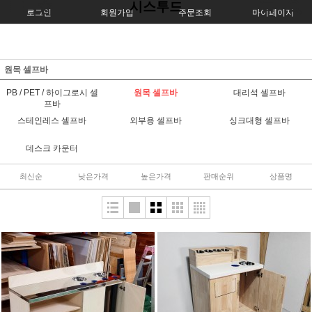
시스투드
로그인
회원가입
주문조회
마이페이지
원목 셀프바
PB / PET / 하이그로시 셀
원목 셀프바
대리석 셀프바
프바
스테인레스 셀프바
외부용 셀프바
싱크대형 셀프바
데스크 카운터
최신순
낮은가격
높은가격
판매순위
상품명